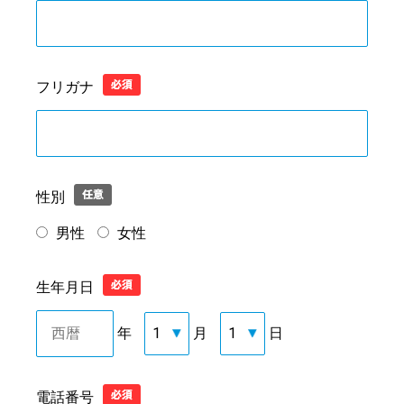
フリガナ
性別
男性
女性
生年月日
年
月
日
電話番号