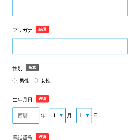
フリガナ
性別
男性
女性
生年月日
年
月
日
電話番号